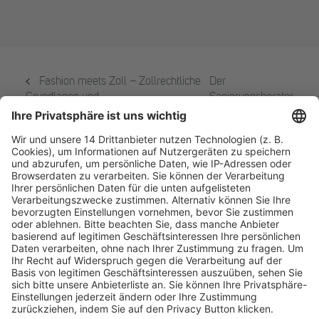
Fashion meets Zoll – Zollrechtliche
Der
Grundlagen und
Sanierungsberater
Optimierungspotenziale in der globalen
im Dialog
Modeindustrie
Fachmedien Recht und Wirtschaft
Ein Fachbereich der
dfv Mediengruppe
Mainzer Landstr. 251
60326 Frankfurt am Main
E-Mail:
info@ruw.de