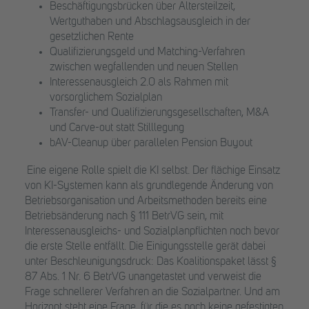
Beschäftigungsbrücken über Altersteilzeit,
Wertguthaben und Abschlagsausgleich in der
gesetzlichen Rente
Qualifizierungsgeld und Matching-Verfahren
zwischen wegfallenden und neuen Stellen
Interessenausgleich 2.0 als Rahmen mit
vorsorglichem Sozialplan
Transfer- und Qualifizierungsgesellschaften, M&A
und Carve-out statt Stilllegung
bAV-Cleanup über parallelen Pension Buyout
Eine eigene Rolle spielt die KI selbst. Der flächige Einsatz
von KI-Systemen kann als grundlegende Änderung von
Betriebsorganisation und Arbeitsmethoden bereits eine
Betriebsänderung nach § 111 BetrVG sein, mit
Interessenausgleichs- und Sozialplanpflichten noch bevor
die erste Stelle entfällt. Die Einigungsstelle gerät dabei
unter Beschleunigungsdruck: Das Koalitionspaket lässt §
87 Abs. 1 Nr. 6 BetrVG unangetastet und verweist die
Frage schnellerer Verfahren an die Sozialpartner. Und am
Horizont steht eine Frage, für die es noch keine gefestigten