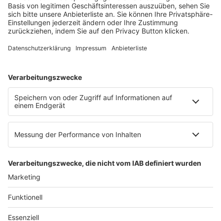
Mainzer Landstr. 251
60326 Frankfurt am Main
E-Mail:
info@ruw.de
Web:
https://www.ruw.de
AGB
Impressum
Datenschutzerklärung
Genderhinweis
Cookie-Einstellungen
zum Seitenanfang