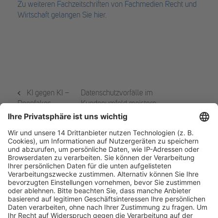
Zu weiteren Fachzeitschriften von Fachmedien Recht und
Wirtschaft gelangen Sie hier.
KI gegen KI –
Datenschutzvorfälle im
Deepfakes
Kundenumfeld meistern –
erkennen und
Handlungsleitfaden für Marketing,
Risiken verstehen
Vertrieb und Kundenservice
Fachmedien Recht und Wirtschaft
Ein Fachbereich der
dfv Mediengruppe