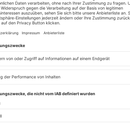
Körner
Anika Schröter
Michael Joisten
ke Schaumburg
Flick Gocke Schaumburg
Flick Gocke Schaumburg