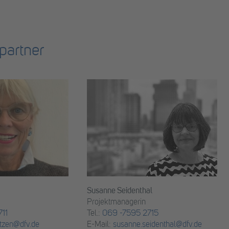
partner
Susanne Seidenthal
Projektmanagerin
11
Tel.:
069 -7595 2715
tzen@dfv.de
E-Mail:
susanne.seidenthal@dfv.de