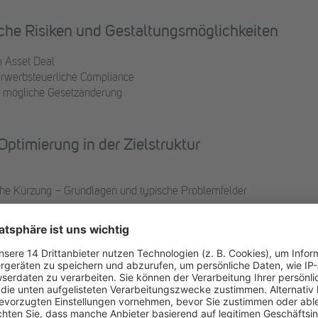
che Risiken und Gestaltungsmöglichkeiten
 Asset Deal
erwerbsteuerliche Compliance
d mögliche Gesetzänderung
ptimierung in der Zielstruktur
che Kürzung – Grundlagen und typische Problemfelder
Nebentätigkeiten
shandel
en im Unternehmensverbund
icherstellung der erweiterten gewerbesteuerlichen Kürzung