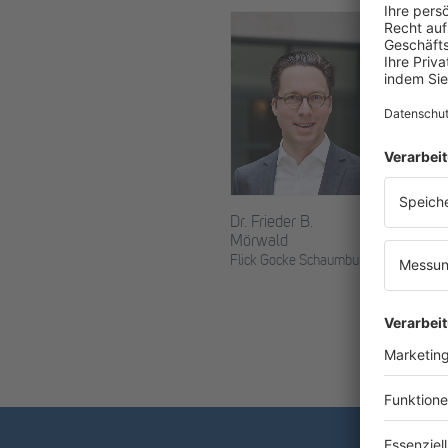
Dr. Frieder B.
Brigitte 
Mörwald
Flick Goc
Flick Gocke Schaumburg