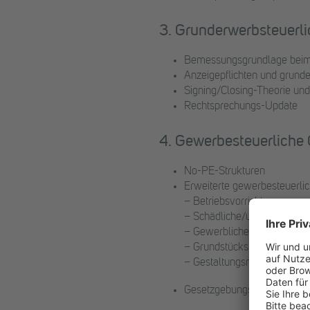
3. Grunderwerbsteuerli
Bemessungsgrundlage beim
Anzeigepflichten und grund
Signing/Closing-Theorie un
Rechtsprechungs-Update
4. Gewerbesteuerliche O
No-PE-Strukturen
Erweiterte gewerbesteuerli
– Betriebsvorrichtungen
– Schädliche/unschädliche 
– Gewerblicher Grundstück
– Grundstücksüberlassung
– Gestaltungsmodelle zur S
Gesetzgebungspläne