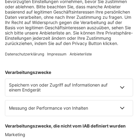
Fachmedien Recht und Wirtschaft
Ein Fachbereich der
dfv Mediengruppe
Mainzer Landstr. 251
60326 Frankfurt am Main
E-Mail:
info@ruw.de
Web:
https://www.ruw.de
AGB
Impressum
Datenschutzerklärung
Genderhinweis
Cookie-Einstellungen