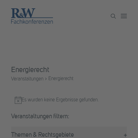
Veranstaltungen
Partner werden
Energierecht
Newsletter
Energierecht
Veranstaltungen
Archiv
Veranstaltungen
Es wurden keine Ergebnisse gefunden.
Hinweis
Filter
Das
Themen & Rechtsgebiete
Ändern