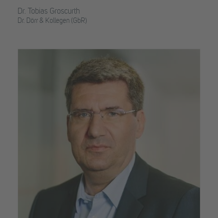
Dr. Tobias Groscurth
Dr. Dörr & Kollegen (GbR)