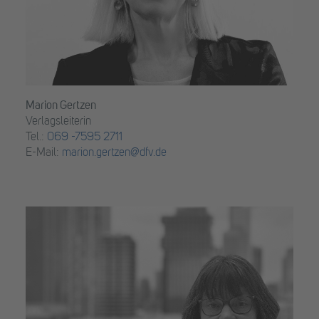
Marion Gertzen
Verlagsleiterin
Tel.:
069 -7595 2711
E-Mail:
marion.gertzen@dfv.de