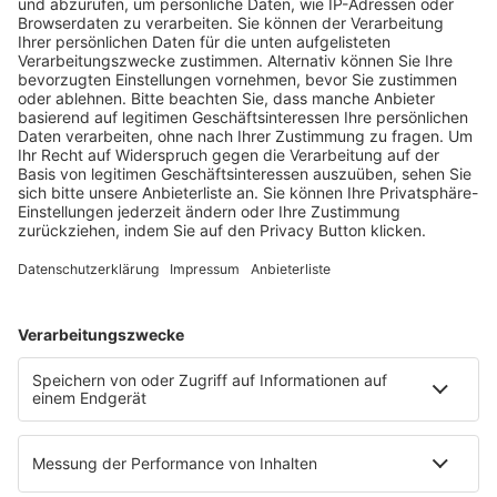
Fachmedien Recht und Wirtschaft
Ein Fachbereich der
dfv Mediengruppe
Mainzer Landstr. 251
60326 Frankfurt am Main
E-Mail:
info@ruw.de
Web:
https://www.ruw.de
AGB
Impressum
Datenschutzerklärung
Genderhinweis
Cookie-Einstellungen