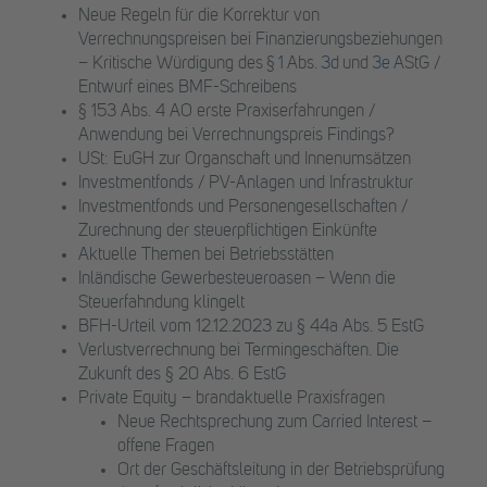
Neue Regeln für die Korrektur von
Verrechnungspreisen bei Finanzierungsbeziehungen
– Kritische Würdigung des §
1
Abs.
3d
und
3e
AStG /
Entwurf eines BMF-Schreibens
§ 153 Abs. 4 AO erste Praxiserfahrungen /
Anwendung bei Verrechnungspreis Findings?
USt: EuGH zur Organschaft und Innenumsätzen
Investmentfonds / PV-Anlagen und Infrastruktur
Investmentfonds und Personengesellschaften /
Zurechnung der steuerpflichtigen Einkünfte
Aktuelle Themen bei Betriebsstätten
Inländische Gewerbesteueroasen – Wenn die
Steuerfahndung klingelt
BFH-Urteil vom 12.12.2023 zu § 44a Abs. 5 EstG
Verlustverrechnung bei Termingeschäften. Die
Zukunft des § 20 Abs. 6 EstG
Private Equity – brandaktuelle Praxisfragen
Neue Rechtsprechung zum Carried Interest –
offene Fragen
Ort der Geschäftsleitung in der Betriebsprüfung