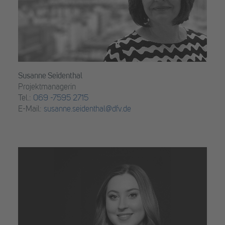
Susanne Seidenthal
Projektmanagerin
Tel.:
069 -7595 2715
E-Mail:
susanne.seidenthal@dfv.de