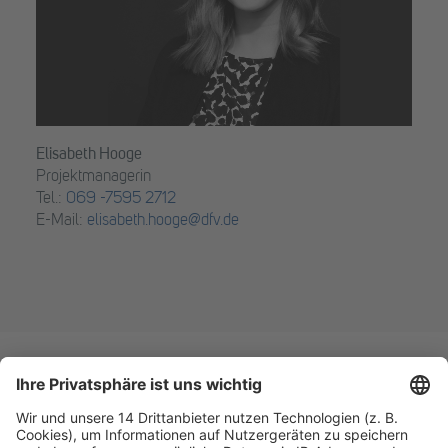
Elisabeth Hooge
Projektmanagerin
Tel.:
069 -7595 2712
E-Mail:
elisabeth.hooge@dfv.de
Next Level Cyber Security –
PET – Private Equity
perfekt vorbereitet auf NIS2
Tax Conference