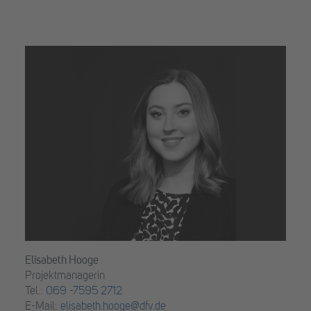
Elisabeth Hooge
Projektmanagerin
Tel.:
069 -7595 2712
E-Mail:
elisabeth.hooge@dfv.de