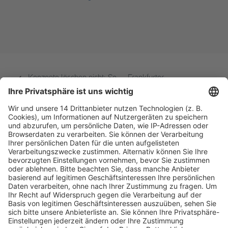
Konzepte löschen nicht: So
Frankfurter
geht automatisierte
Verrechnungspreis-
Datenbereinigung
Konferenz 2025
Fachmedien Recht und Wirtschaft
Ein Fachbereich der
dfv Mediengruppe
Mainzer Landstr. 251
60326 Frankfurt am Main