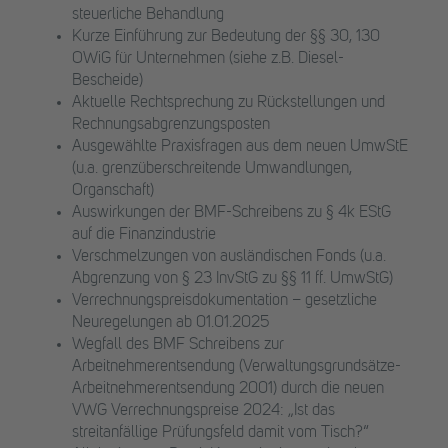
steuerliche Behandlung
Kurze Einführung zur Bedeutung der §§ 30, 130
OWiG für Unternehmen (siehe z.B. Diesel-
Bescheide)
Aktuelle Rechtsprechung zu Rückstellungen und
Rechnungsabgrenzungsposten
Ausgewählte Praxisfragen aus dem neuen UmwStE
(u.a. grenzüberschreitende Umwandlungen,
Organschaft)
Auswirkungen der BMF-Schreibens zu § 4k EStG
auf die Finanzindustrie
Verschmelzungen von ausländischen Fonds (u.a.
Abgrenzung von § 23 InvStG zu §§ 11 ff. UmwStG)
Verrechnungspreisdokumentation – gesetzliche
Neuregelungen ab 01.01.2025
Wegfall des BMF Schreibens zur
Arbeitnehmerentsendung (Verwaltungsgrundsätze-
Arbeitnehmerentsendung 2001) durch die neuen
VWG Verrechnungspreise 2024: „Ist das
streitanfällige Prüfungsfeld damit vom Tisch?“