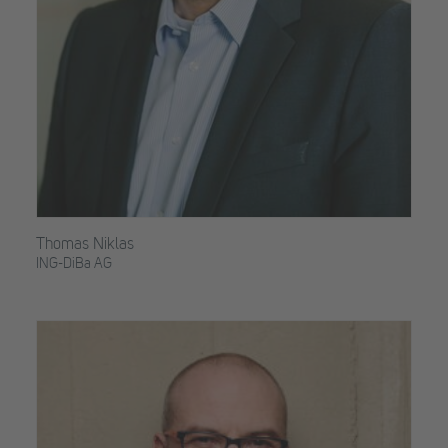
Thomas Niklas
ING-DiBa AG