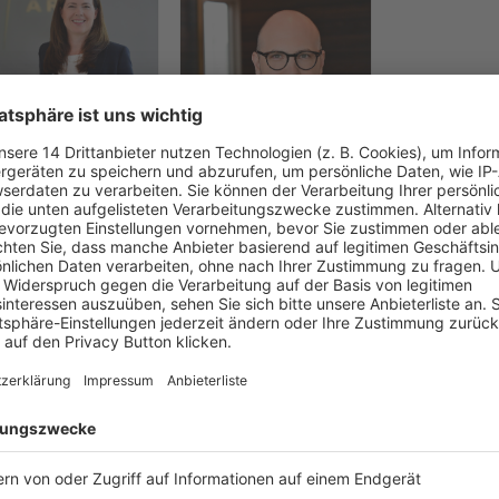
Andrea Panzer-
Dr. Tim Oliver Weill
meier
ARQIS
IS