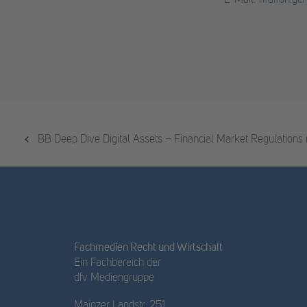
E-Mail:
marion.ger
BB Deep Dive Digital Assets – Financial Market Regulations
Fachmedien Recht und Wirtschaft
Ein Fachbereich der
dfv Mediengruppe
Mainzer Landstr. 251