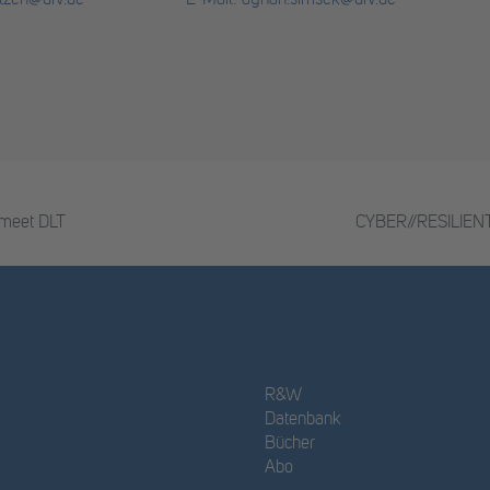
tzen@dfv.de
E-Mail: ayhan.simsek@dfv.de
 meet DLT
CYBER//RESILIENT 
R&W
Datenbank
Bücher
Abo