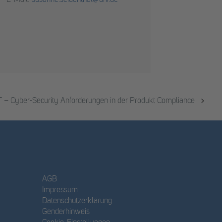
E-Mail:
susanne.seidenthal@dfv.de
– Cyber-Security Anforderungen in der Produkt Compliance
AGB
Impressum
Datenschutzerklärung
Genderhinweis