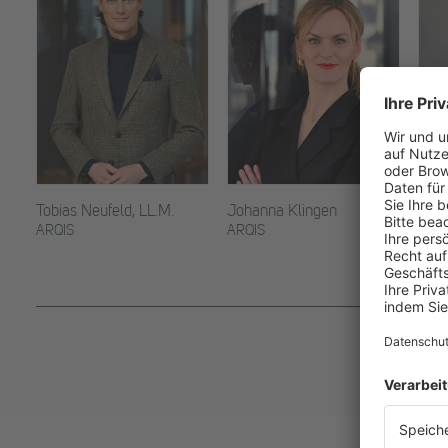
Tobias Neufeld, LL.M.
Johanna Klingen
Dr. 
Hee
ARQIS
ARQIS
ARQ