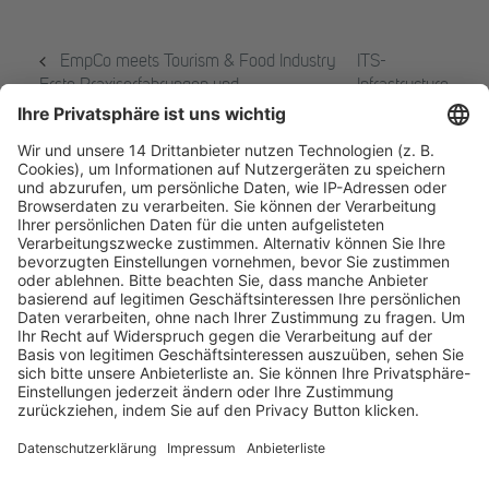
EmpCo meets Tourism & Food Industry
ITS-
Erste Praxiserfahrungen und
Infrastructure
Handlungsempfehlungen nach Inkrafttreten
Tax Summit
der EmpCo
2.0
Fachmedien Recht und Wirtschaft
Ein Fachbereich der
dfv Mediengruppe
Mainzer Landstr. 251
60326 Frankfurt am Main
E-Mail:
info@ruw.de
Web:
https://www.ruw.de