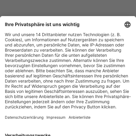
Anfahrt
Veranstaltungsreihe
10. September 2026 | Frankfurt
17. September 2026 | München
24. September 2026 | Berlin
München
ADVANT Beiten
Ganghoferstraße 33 | 80339 München