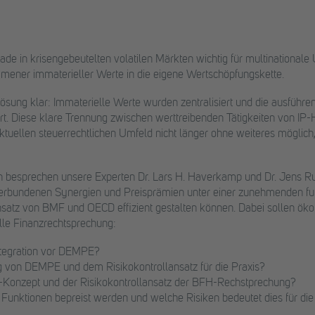
erade in krisengebeutelten volatilen Märkten wichtig für multinational
mmener immaterieller Werte in die eigene Wertschöpfungskette.
ösung klar: Immaterielle Werte wurden zentralisiert und die ausführe
t. Diese klare Trennung zwischen werttreibenden Tätigkeiten von IP-
 aktuellen steuerrechtlichen Umfeld nicht länger ohne weiteres mögl
 besprechen unsere Experten Dr. Lars H. Haverkamp und Dr. Jens Ruba
rbundenen Synergien und Preisprämien unter einer zunehmenden fu
atz von BMF und OECD effizient gestalten können. Dabei sollen ök
lle Finanzrechtsprechung:
Integration vor DEMPE?
g von DEMPE und dem Risikokontrollansatz für die Praxis?
onzept und der Risikokontrollansatz der BFH-Rechstprechung?
ktionen bepreist werden und welche Risiken bedeutet dies für die