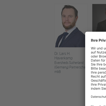
Dr. Jens
Dr. Lars H.
Haverkamp
NERA
Eversheds Sutherland
(Germany) Partnerschaft
mbB