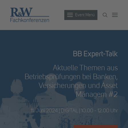
Event Menü
Veranstaltungen
BB Expert-Talk
Partner werden
Aktuelle Themen aus
Newsletter
Betriebsprüfungen bei Banken,
Archiv
Versicherungen und Asset
Managern #2
11. Juni 2024 | DIGITAL | 10.00 - 12.00 Uhr