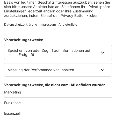
Mainzer Landstr. 251
60326 Frankfurt am Main
E-Mail:
info@ruw.de
Web:
https://www.ruw.de
AGB
Impressum
Datenschutzerklärung
Genderhinweis
Cookie-Einstellungen
zum Seitenanfang