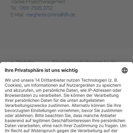
Trainee Projektmanagement
Tel.:
069 -7595 2712
E-Mail:
margherita.cimino@dfv.de
Deutsche
(Neue) Herausforderungen für die
Investmentfonds-
Post-Acquisition Integration durch
Konferenz 2024
DEMPE?
Fachmedien Recht und Wirtschaft
Ein Fachbereich der
dfv Mediengruppe