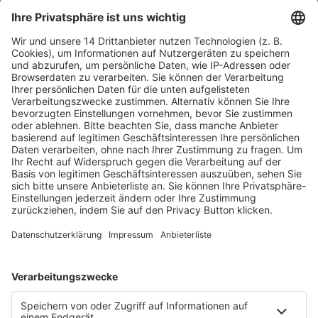
Fashion meets Law – Legal
Arbeitszeitgesetz –
Essentials in der Modewelt
Update
Fachmedien Recht und Wirtschaft
Ein Fachbereich der
dfv Mediengruppe
Mainzer Landstr. 251
60326 Frankfurt am Main
E-Mail:
info@ruw.de
Web:
https://www.ruw.de
AGB
Impressum
Datenschutzerklärung