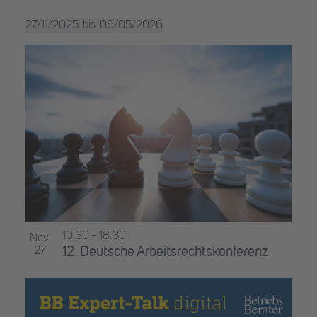
öffne
Veranstaltungen
27/11/2025
06/05/2026
mit
Datum
den
List
auswählen.
gefilterten
of
Ergebnissen
aktualisieren
Veranstaltungen
in
Photo
View
10:30
-
18:30
Nov.
27
12. Deutsche Arbeitsrechtskonferenz