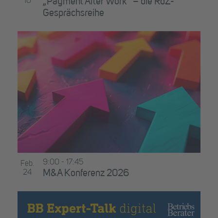
10
„Payment After Work“ – die RdZ-
Gesprächsreihe
9:00
-
17:45
Feb.
24
M&A Konferenz 2026