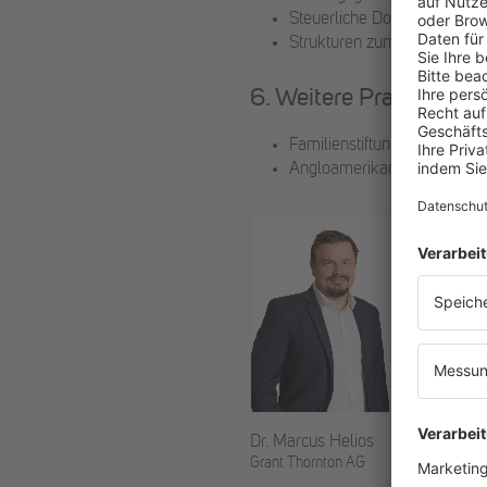
Steuerliche Doppelansässigk
Strukturen zum Erhalt von E
6. Weitere Praxisbeispie
Familienstiftungen in Polen
Angloamerikanische Trusts
Christia
Grant Tho
Dr. Marcus Helios
Grant Thornton AG