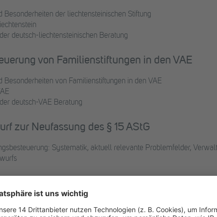
 Besonderheiten der liechtensteinischen Stiftung
iechtenstein
 der deutsch-liechtensteinischen Beratung
euerung von Familienstiftungen in den VAE
d Besonderheiten von Familienstiftungen in den VAE
VAE
n der deutsch-VAE Beratung
urf zur Neufassung des § 15 AStG
ngsbesteuerung: Systematik, aktuell relevante Problemfelder, Verw
wurfs
e Gestaltungsfragen & Brennpunkte in der Beratu
vernance