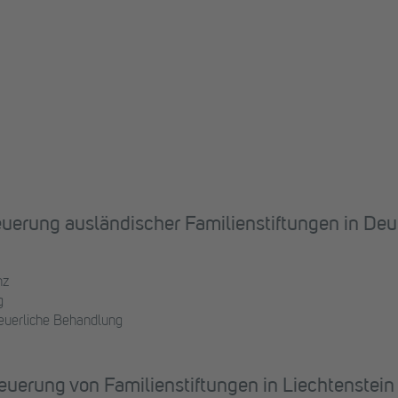
euerung ausländischer Familienstiftungen in De
nz
g
euerliche Behandlung
euerung von Familienstiftungen in Liechtenstein