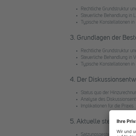
Rechtliche Grundstruktur und
Steuerliche Behandlung in L
Typische Konstellationen in
3. Grundlagen der Best
Rechtliche Grundstruktur un
Steuerliche Behandlung in 
Typische Konstellationen i
4. Der Diskussionsentw
Status quo der Hinzurechnu
Analyse des Diskussionsent
Implikationen für die Praxis
5. Aktuelle steuerlich
Satzungsgestaltung und Go