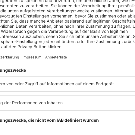
eit ausländischer Familienstiftungen
ntscheidungsmöglichkeiten für Stifter
le & internationale Vergleichsfälle
n Kempges
rnton AG
Christian Reichert
Alexander Fitzner
Reichert Treuhand
Whitehall & Company