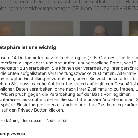
on bei Finanzumsätzen und umsatzsteuerliche Implikationen (FG Ha
imierung von Versicherungsverträgen (BFH vom 08.07.2025 – XI R 7/
Oliver Bohländer
Mark
hländer
Wladimir Leonhard
Finanzamt Frankfurt am
Deka
 Frankfurt am
Universal Investment
Main
GmbH
(Schwerpunkte:
nkte:
Umsatzsteuer &
uer &
Verrechnungspreise)
ngspreise)