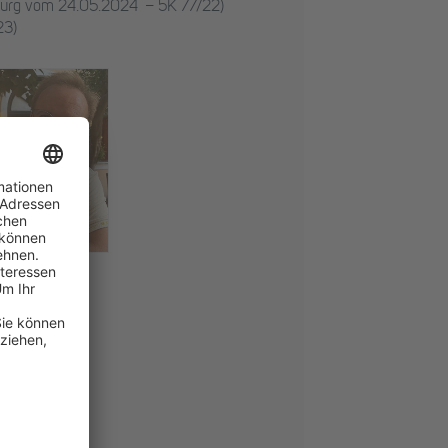
mburg vom 24.05.2024 – 5K 77/22)
23)
us Taubel
Bank