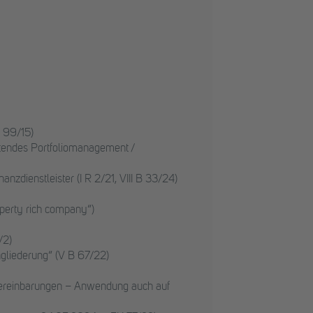
R 99/15)
itendes Portfoliomanagement /
dienstleister (I R 2/21, VIII B 33/24)
perty rich company“)
/2)
gliederung“ (V B 67/22)
Vereinbarungen – Anwendung auch auf