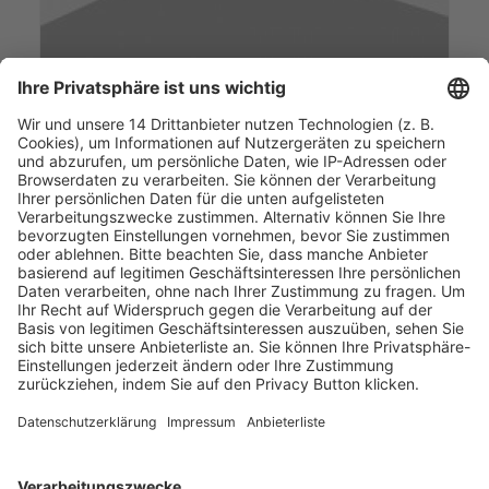
Simon Censkowsky
Cashlink Technologies GmbH