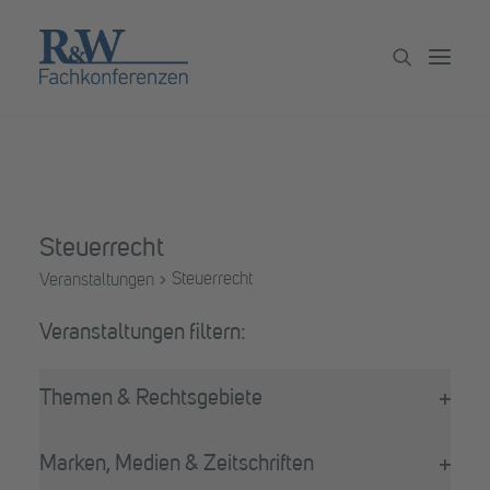
Veranstaltungen
Partner werden
Steuerrecht
Newsletter
Steuerrecht
Veranstaltungen
Archiv
Veranstaltungen
Filter
Das
Themen & Rechtsgebiete
Ändern
Filter
der
öffne
Formular-
Marken, Medien & Zeitschriften
Eingabefelder