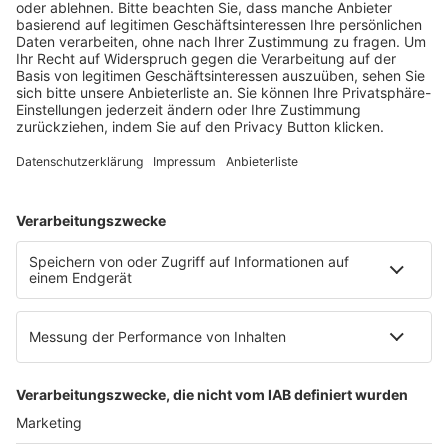
Ein Fachbereich der
dfv Mediengruppe
Mainzer Landstr. 251
60326 Frankfurt am Main
E-Mail:
info@ruw.de
Web:
https://www.ruw.de
AGB
Impressum
Datenschutzerklärung
Genderhinweis
Cookie-Einstellungen