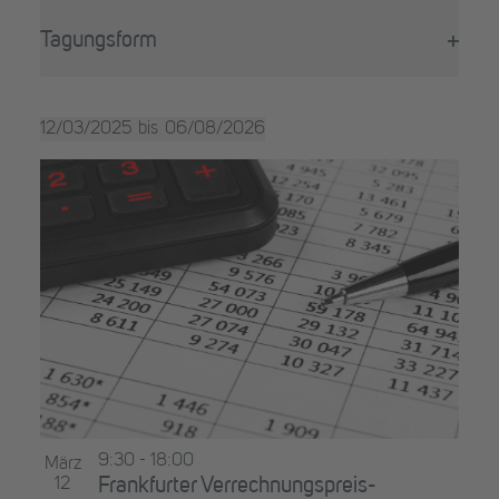
Filter
wird
öffne
die
Tagungsform
Liste
Filter
der
öffne
Veranstaltungen
12/03/2025
06/08/2026
mit
Datum
den
List
auswählen.
gefilterten
of
Ergebnissen
aktualisieren
Veranstaltungen
in
Photo
View
9:30
-
18:00
März
12
Frankfurter Verrechnungspreis-