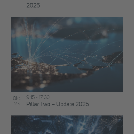
2025
9:15
-
17:30
Okt.
23
Pillar Two – Update 2025