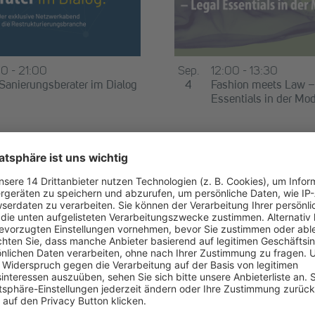
00
-
21:00
Sep.
12:00
-
13:30
Sanierungsberater im Dialog
4
Fashion meets Law –
Essentials in der Mo
September | 14:30
-
8.
Sep.
14. September
-
7. Ok