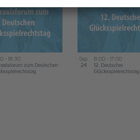
00
-
18:30
Sep.
8:00
-
17:00
Praxisforum zum Deutschen
24
12. Deutscher
ksspielrechtstag
Glücksspielrechtstag