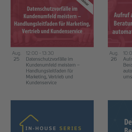
der
of
Veranstaltungen
mit
Veranstaltungen
den
in
gefilterten
Ergebnissen
Photo
aktualisieren
View
Aug.
12:00
-
13:30
Aug.
10:
25
Datenschutzvorfälle im
26
Aufr
Kundenumfeld meistern –
Bera
Handlungsleitfaden für
auto
Marketing, Vertrieb und
ums
Kundenservice