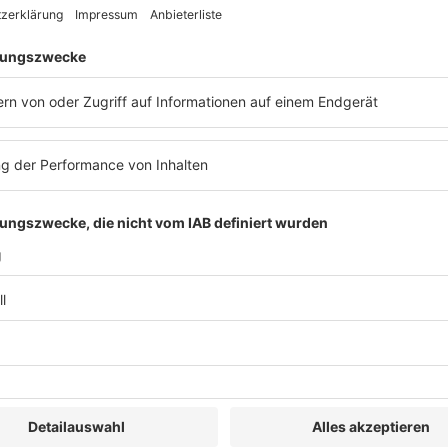
ber | 19:00
14
Praxisseminare zum
ative Lösungen im
Telekommunikations
eitsrecht 2026
30
-
19:00
Sep.
9:00
-
17:45
ative Lösungen im
22
Pillar Two – Update
eitsrecht 2026