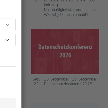
16
EmpCo meets Tourism & Food
sektor 2026
Industry
Nachhaltigkeitskommunikation:
Was ist jetzt noch erlaubt?
Sep.
23. September
-
25. September
 2026
23
Datenschutzkonferenz 2026