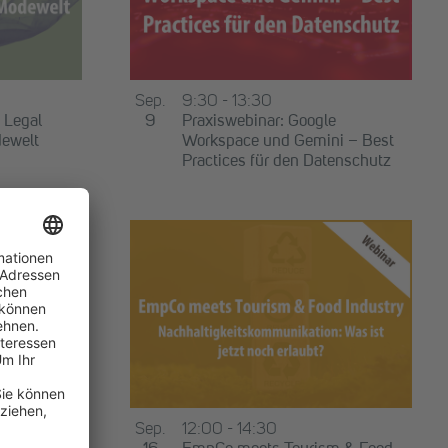
Sep.
9:30
-
13:30
 Legal
9
Praxiswebinar: Google
dewelt
Workspace und Gemini – Best
Practices für den Datenschutz
tober
Sep.
12:00
-
14:30