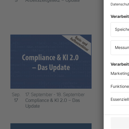
10
Okto
9
Arbeitszeitgesetz – Update
Kre
Arb
Sep.
14:
Sep.
17. September
-
18. September
17
Kre
17
Compliance & KI 2.0 – Das
Arb
Update