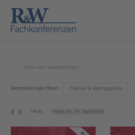
Veranstaltungen
Veranstaltungen
Bitte
Schlüsselwort
Suche
eingeben.
und
Filter
Das
Suche
Themen & Rechtsgebiete
Ändern
nach
Ansichten,
der
Veranstaltungen
Formular-
Schlüsselwort.
Navigation
Heute
24. September
Eingabefelder
Heute
wird
Datum
die
auswählen.
List
Liste