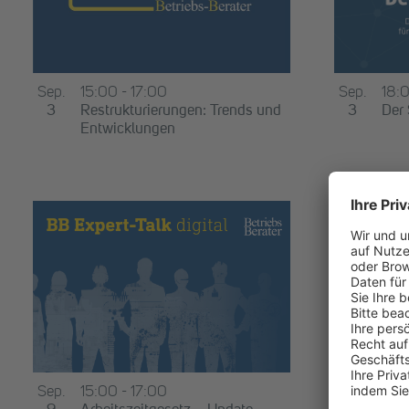
Sep.
15:00
-
17:00
Sep.
18:
3
Restrukturierungen: Trends und
3
Der 
Entwicklungen
Sep.
10. 
Sep.
15:00
-
17:00